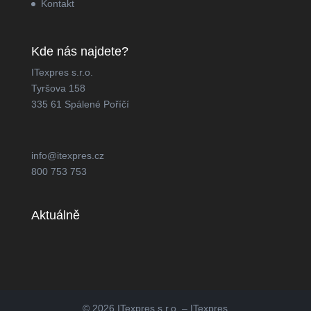
Kontakt
Kde nás najdete?
ITexpres s.r.o.
Tyršova 158
335 61 Spálené Poříčí
info@itexpres.cz
800 753 753
Aktuálně
© 2026 ITexpres s.r.o. – ITexpres