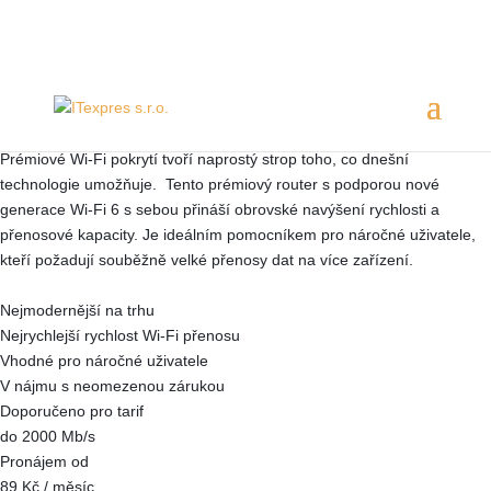
Servis 24/7
800 753 753
Prémiové Wi-Fi pokrytí
Prémiové Wi-Fi pokrytí tvoří naprostý strop toho, co dnešní
technologie umožňuje. Tento prémiový router s podporou nové
generace Wi-Fi 6 s sebou přináší obrovské navýšení rychlosti a
přenosové kapacity. Je ideálním pomocníkem pro náročné uživatele,
kteří požadují souběžně velké přenosy dat na více zařízení.
Nejmodernější na trhu
Nejrychlejší rychlost Wi-Fi přenosu
Vhodné pro náročné uživatele
V nájmu s neomezenou zárukou
Doporučeno pro tarif
do 2000 Mb/s
Pronájem od
89 Kč
/ měsíc