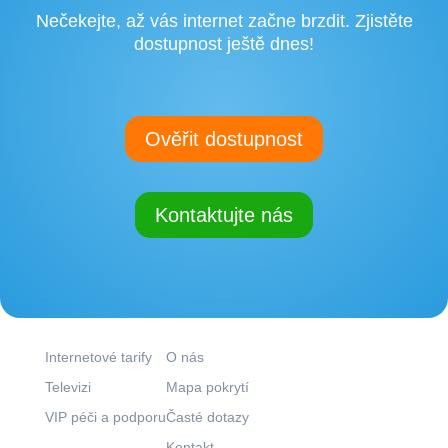
Nečekejte, až vás internet začne brzdit. Zjistěte
dostupnost ještě dnes!
Ověřit dostupnost
Kontaktujte nás
Co nabízíme?
Kam pokračovat?
Internetové tarify
O nás
Televizi
Mapa pokrytí
VIP péči a podporu
Časté dotazy
Kontakt