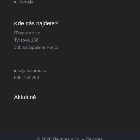
Kontakt
Kde nás najdete?
ITexpres s.r.o.
Tyršova 158
335 61 Spálené Poříčí
info@itexpres.cz
800 753 753
Aktuálně
© 2026 ITexpres s.r.o. – ITexpres