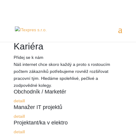
Servis 24/7
800 753 753
Kariéra
Přidej se k nám
Náš internet chce skoro každý a proto s rostoucím
počtem zákazníků potřebujeme rovněž rozšiřovat
pracovní tým. Hledáme spolehlivé, pečlivé a
zodpovědné kolegy.
Obchodník / Marketér
detaill
Manažer IT projektů
detaill
Projektant/ka v elektro
detaill