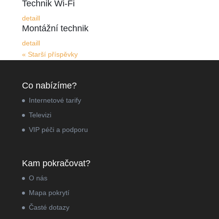
Technik Wi-Fi
detaill
Montážní technik
detaill
« Starší příspěvky
Co nabízíme?
Internetové tarify
Televizi
VIP péči a podporu
Kam pokračovat?
O nás
Mapa pokrytí
Časté dotazy