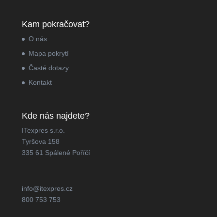
Kam pokračovat?
O nás
Mapa pokrytí
Časté dotazy
Kontakt
Kde nás najdete?
ITexpres s.r.o.
Tyršova 158
335 61 Spálené Poříčí
info@itexpres.cz
800 753 753