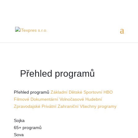
Servis 24/7
800 753 753
Přehled programů
Přehled programů
Základní
Dětské
Sportovní
HBO
Filmové
Dokumentární
Volnočasové
Hudební
Zpravodajské
Privátní
Zahraniční
Všechny programy
Sojka
65+ programů
Sova