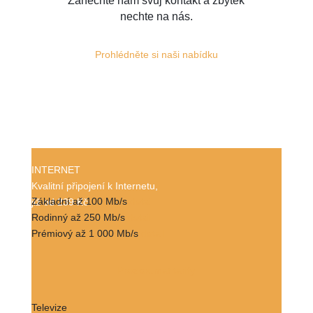
Zanechte nám svůj kontakt a zbytek
nechte na nás.
Prohlédněte si naši nabídku
INTERNET
Kvalitní připojení k Internetu,
Základní až 100 Mb/s
detail
již od 239 Kč
Rodinný až 250 Mb/s
detail
Prémiový až 1 000 Mb/s
detail
Prozkoumat tarify
Televize