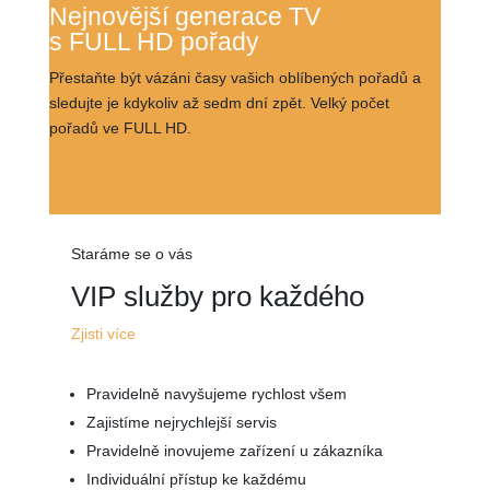
Nejnovější generace TV
s FULL HD pořady
Přestaňte být vázáni časy vašich oblíbených pořadů a
sledujte je kdykoliv až sedm dní zpět. Velký počet
pořadů ve FULL HD.
Prozkoumat tarify
Staráme se o vás
VIP služby pro každého
Zjisti více
Pravidelně navyšujeme rychlost všem
Zajistíme nejrychlejší servis
Pravidelně inovujeme zařízení u zákazníka
Individuální přístup ke každému