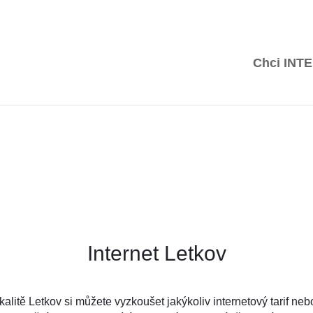
O nás
Poradna
Mapa pokrytí
Péče a podpora
Kar
Chci
INT
Internet Letkov
kalitě Letkov si můžete vyzkoušet jakýkoliv internetový tarif ne