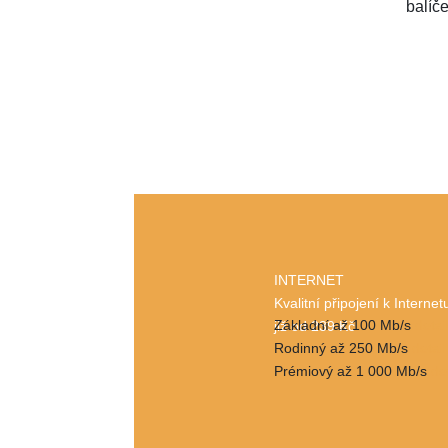
balíče
INTERNET
Kvalitní připojení k Internet
Základní až 100 Mb/s
detai
již od 239 Kč
Rodinný až 250 Mb/s
detail
Prémiový až 1 000 Mb/s
de