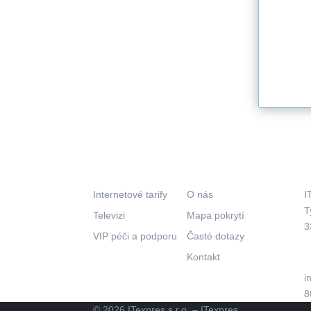
Co nabízíme?
Kam pokračovat?
Internetové tarify
O nás
I
T
Televizi
Mapa pokrytí
3
VIP péči a podporu
Časté dotazy
Kontakt
i
8
© 2026 ITexpres s.r.o. – ITexpres