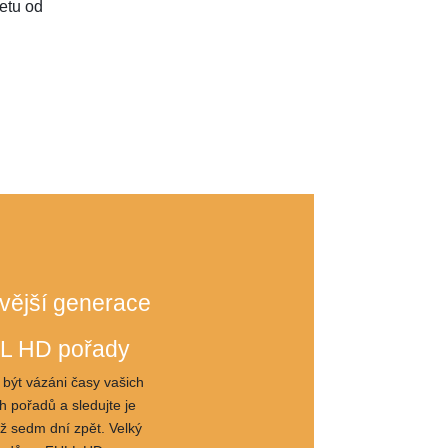
netu od
vější generace
L HD pořady
 být vázáni časy vašich
h pořadů a sledujte je
až sedm dní zpět. Velký