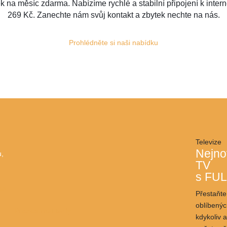
k na měsíc zdarma. Nabízíme rychlé a stabilní připojení k inter
269 Kč. Zanechte nám svůj kontakt a zbytek nechte na nás.
Prohlédněte si naši nabídku
Televize
Nejno
u,
TV
l
s FUL
tail
Přestaňte
oblíbenýc
Prozkoumat tarify
kdykoliv 