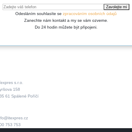
Odesláním souhlasíte se
zpracováním osobních údajů
Zanechte nám kontakt a my se vám ozveme.
Do 24 hodin můžete být připojeni.
Kde nás najdete?
Aktuálně
Texpres s.r.o.
yršova 158
35 61 Spálené Poříčí
nfo@itexpres.cz
00 753 753