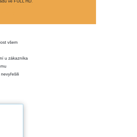
řadů ve FULL HD.
t tarify
lost všem
ní u zákazníka
dému
nevyřešili