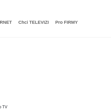
iéra
Wi-Fi pokrytí
Optika nové generace
Kontakt
ERNET
Chci
TELEVIZI
Pro
FIRMY
bo TV