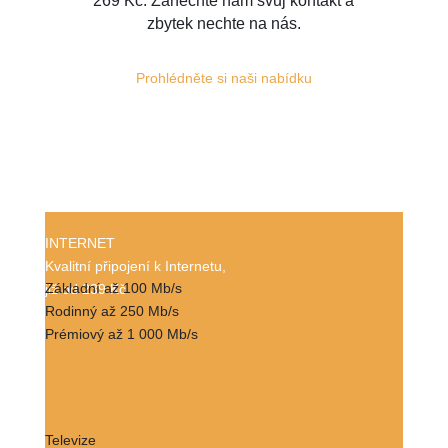
269 Kč. Zanechte nám svůj kontakt a
zbytek nechte na nás.
Prohlédněte si naši nabídku
INTERNET
Kvalitní připojení k Internetu,
Základní až 100 Mb/s
detail
již od 239 Kč
Rodinný až 250 Mb/s
detail
Prémiový až 1 000 Mb/s
detail
Prozkoumat tarify
Televize