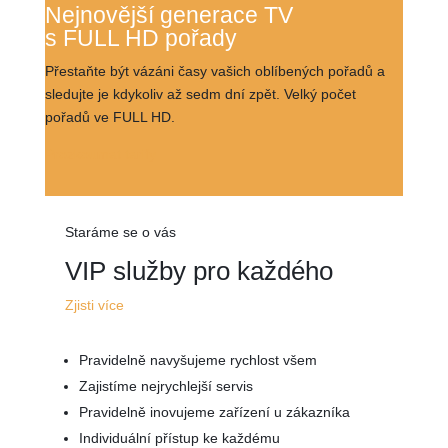
Nejnovější generace TV
s FULL HD pořady
Přestaňte být vázáni časy vašich oblíbených pořadů a
sledujte je kdykoliv až sedm dní zpět. Velký počet
pořadů ve FULL HD.
Prozkoumat tarify
Staráme se o vás
VIP služby pro každého
Zjisti více
Pravidelně navyšujeme rychlost všem
Zajistíme nejrychlejší servis
Pravidelně inovujeme zařízení u zákazníka
Individuální přístup ke každému