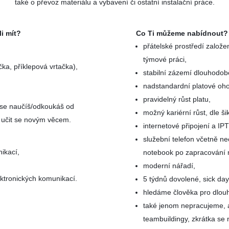
také o převoz materiálu a vybavení či ostatní instalační práce.
i mít?
Co Ti můžeme nabídnout?
přátelské prostředí založe
týmové práci,
ka, příklepová vrtačka),
stabilní zázemí dlouhodobě
nadstandardní platové oho
pravidelný růst platu,
e se naučíš/odkoukáš od
možný kariérní růst, dle ši
a učit se novým věcem.
internetové připojení a IPT
služební telefon včetně n
nikací,
notebook po zapracování 
moderní nářadí,
ektronických komunikací.
5 týdnů dovolené, sick day
hledáme člověka pro dlou
také jenom nepracujeme, a
teambuildingy, zkrátka se