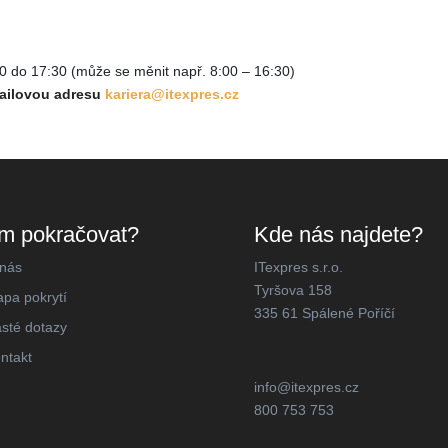
0 do 17:30 (může se měnit např. 8:00 – 16:30)
mailovou adresu
kariera@itexpres.cz
m pokračovat?
Kde nás najdete?
nás
ITexpres s.r.o.
Tyršova 158
pa pokrytí
335 61 Spálené Poříčí
sté dotazy
ntakt
info@itexpres.cz
800 753 753