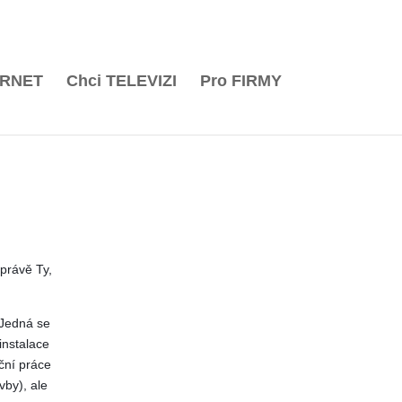
iéra
Wi-Fi pokrytí
Optika nové generace
Kontakt
ERNET
Chci
TELEVIZI
Pro
FIRMY
právě Ty,
 Jedná se
 instalace
ační práce
vby), ale