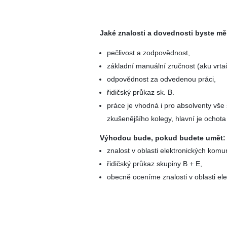
Jaké znalosti a dovednosti byste měl
pečlivost a zodpovědnost,
základní manuální zručnost (aku vrtač
odpovědnost za odvedenou práci,
řidičský průkaz sk. B.
práce je vhodná i pro absolventy vš
zkušenějšího kolegy, hlavní je ochot
Výhodou bude, pokud budete umět:
znalost v oblasti elektronických komu
řidičský průkaz skupiny B + E,
obecně oceníme znalosti v oblasti el