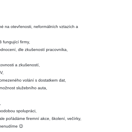
né na otevřenosti, neformálních vztazích a
 fungující firmy,
dnocení, dle zkušeností pracovníka,
kovnosti a zkušeností,
V,
eomezeného volání s dostatkem dat,
možnost služebního auta,
,
hodobou spolupráci,
le pořádáme firemní akce, školení, večírky,
 nenudíme 😉