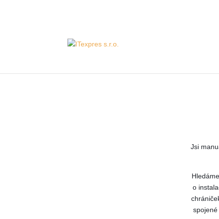
Servis 24/7
800 753 753
Jsi manu
Hledáme 
o instala
chrániček
spojené 