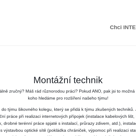
O nás
Poradna
Mapa pokrytí
Péče a podpora
Kar
Chci
INT
Montážní technik
álně zručný? Máš rád různorodou práci? Pokud ANO, pak jsi to možná 
koho hledáme pro rozšíření našeho týmu!
do týmu šikovného kolegu, který se přidá k týmu zkušených techniků.
ční práce při realizaci internetových přípojek (instalace kabelových lišt,
, drobné terénní práce spjaté s instalací, průrazy zdivem, atd.), instal
s výstavbou optické sítě (pokládka chrániček, výpomoc při realizaci sta