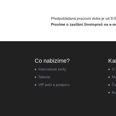
Předpokládaná pracovní doba je od 9:0
Prosíme o zasílání životopisů na e-
Co nabízíme?
Ka
Internetové tarify
O 
Televizi
Ma
VIP péči a podporu
Ča
Ko